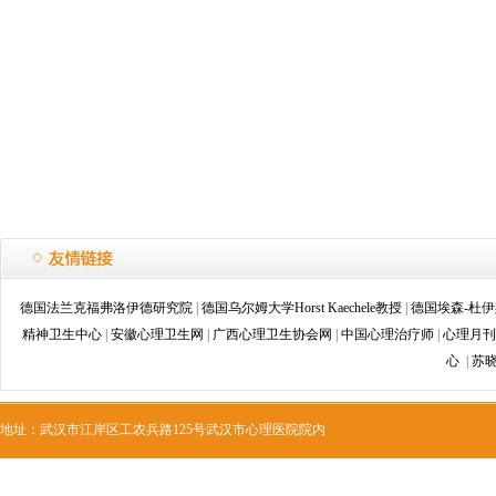
德国法兰克福弗洛伊德研究院
|
德国乌尔姆大学Horst Kaechele教授
|
德国埃森-杜
精神卫生中心
|
安徽心理卫生网
|
广西心理卫生协会网
|
中国心理治疗师
|
心理月刊
心
|
苏
地址：武汉市江岸区工农兵路125号武汉市心理医院院内