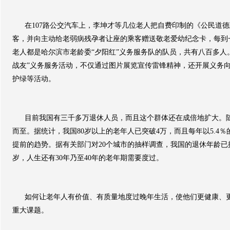
在
107
路公交汽车上，李坤才等几位老人把自费印制的《公民道德
客，并向主动给老弱病残孕者让座的乘客赠送敬老爱幼纪念卡，每到
老人都是哈尔滨市老龄委
“
夕阳红
”
义务服务队的队员，共有八百多人
战友
”
义务服务活动，不仅通过图片展览宣传雷锋精神，还开展义务
护绿等活动。
目前我国有三千多万退休人员，而且这个群体还在成倍地扩大。
而至。据统计，我国
80
岁以上的老年人已突破
4
万，而且每年以
5.4
％
提前的趋势。据有关部门对
20
个城市的抽样调查，我国的退休年龄已
岁，人生还有
30
年乃至
40
年的老年期需要度过。
如何让老年人有价值、有质量地度过晚年生活，使他们更健康、
重大课题。