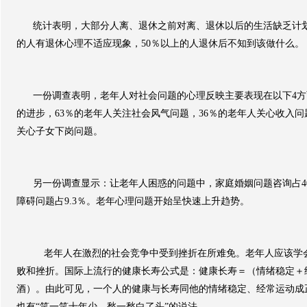
统计表明，大部分人离、退休之前对离、退休以后的生活缺乏计
的人有退休心理不适应现象，
50
％以上的人退休后不知到该做什么。
一份调查表明，老年人对社会问题的心理反映主要表现在以下
4
方
的进步，
63
％的老年人关注社会风气问题，
36
％的老年人关心收入问
关心子女下岗问题。
另一份调查显示：让老年人困惑的问题中，家庭婚姻问题咨询占
4
障碍问题占
9.3
％。老年心理问题开始呈快速上升趋势。
老年人在激烈的社会竞争中受到挫折在所难免。老年人应该学
败和挫折。国际上流行的健康长寿公式是：健康长寿＝（情绪稳定＋
酒）。由此可见，一个人的健康与长寿同他的情绪稳定、经常运动成
也有
“
笑一笑十年少，愁一愁白了头
”
的说法。