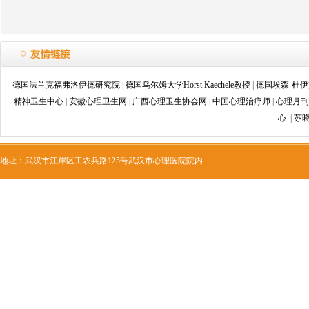
德国法兰克福弗洛伊德研究院
|
德国乌尔姆大学Horst Kaechele教授
|
德国埃森-杜
精神卫生中心
|
安徽心理卫生网
|
广西心理卫生协会网
|
中国心理治疗师
|
心理月刊
心
|
苏
地址：武汉市江岸区工农兵路125号武汉市心理医院院内