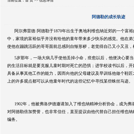
当前位置：
首 页
>> 信息详情
阿德勒的成长轨迹
阿尔弗雷德·阿德勒于
1870
年出生于奥地利维也纳近郊的一个富裕
中，家境的富裕似乎并没有给他的童年带来多少快乐的感觉。他在弟
使他在蹦跳活跃的哥哥面前总感到自惭形秽，老觉得自己又小又丑，
5
岁那年，一场大病几乎使他丢掉小命，痊愈以后，他便决心要当
的生活目标就是要克服儿童时期对死亡的恐惧；进学校读书以后，开
具备从事其他工作的能力，因而向他的父母建议及早训练他做个鞋匠
上的许多观点都可以从他童年时代的这些记忆中寻找某些蛛丝马迹。
1902
年，他被弗洛伊德邀请加入了维也纳精神分析协会，成为弗
对阿德勒倍加赞誉，也非常信任，直至提议由他代替自己担任维也纳
编务。