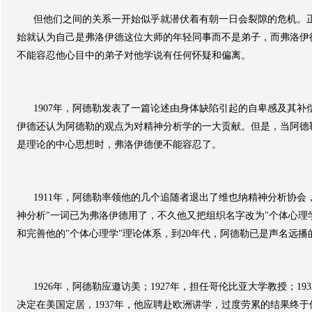
但他们之间的关系一开始似乎就潜伏着有朝一日会裂隙的危机。
始就认为自己是弗洛伊德这位大师的年轻同事而不是弟子，而弗洛伊
不能容忍他心目中的弟子对他学说有任何怀疑和偏离。
1907
年，阿德勒发表了一篇论述由身体缺陷引起的自卑感及其补
伊德还认为阿德勒的观点为对精神分析学的一大贡献。但是，当阿德
是理论的中心思想时，弗洛伊德便不能容忍了。
1911
年，阿德勒率领他的几个追随者退出了维也纳精神分析协会
神分析
"
一词已为弗洛伊德用了，不久他又把组织名字改为
"
个体心理
和完善他的
"
个体心理学
"
理论体系，到
20
年代，阿德勒已是声名远播
1926
年，阿德勒应邀访美；
1927
年，担任哥伦比亚大学教授；
193
决定在美国定居，
1937
年，他应聘赴欧洲讲学，过度劳累的结果终于