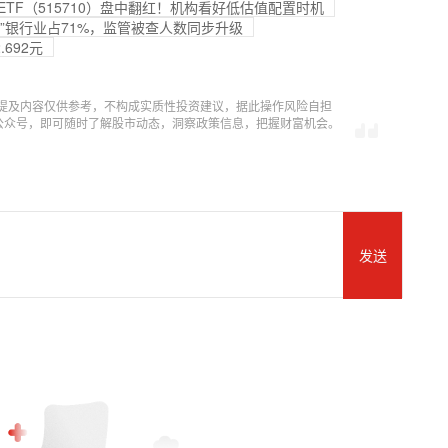
TF（515710）盘中翻红！机构看好低估值配置时机
区”银行业占71%，监管被查人数同步升级
692元
提及内容仅供参考，不构成实质性投资建议，据此操作风险自担
信公众号，即可随时了解股市动态，洞察政策信息，把握财富机会。
发送