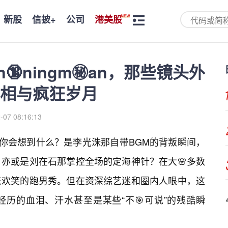
新股
信披+
公司
港美股
🔞ningm㊙️an，那些镜头外
真相与疯狂岁月
-07 08:16:13
️an”，你会想到什么？是李光洙那自带BGM的背叛瞬间，
亦或是刘在石那掌控全场的定海神针？在大🌸多数
来欢笑的跑男秀。但在资深综艺迷和圈内人眼中，这
历的血泪、汗水甚至是某些“不🎯可说”的残酷瞬