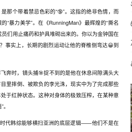
，是那个带着禁忌色彩的“🔞”。这指的绝非色情，而
暴力美学”。在《RunningMan》最辉煌的“撕名
成员们用止痛药和护具堆砌出来的。你以为金钟国在
设？事实上，长期的剧烈运动让他的脊椎侧弯达😀到
飞奔时，镜头捕🎯捉不到的是他在休息间隙满头大
节目里摔倒、被欺负的李光洙，现实中为了完成那些
年处于红肿状态。这种对身体的极致压榨，在某种意
”。
那个时代韩综能够横扫亚洲的底层逻辑——他们不是在