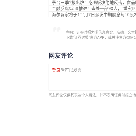
茅台三季?报出炉！吃喝板块绝地反击，食品E
金融反腐纵:深推进！查处干部90人，“重灾
海尔智家将于1‘1’月7日派发中期股息每10股2.
声明：证券时报力求信息真实、准确，文章
下载“证券时报”官方APP，或关注官方微
网友评论
登录
后可以发言
网友评论仅供其表达个人看法，并不表明证券时报立场