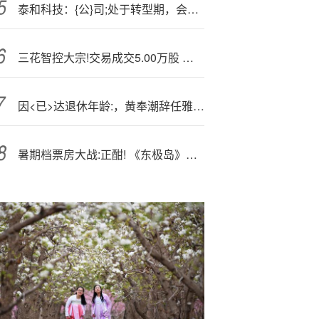
泰和科技：{公}司;处于转型期，会通过广泛探索来决定未来发展方向
三花智控大宗!交易成交5.00万股 成交额239.80万元
因<已>达退休年龄:，黄奉潮辞任雅居乐集团执行董事
暑期档票房大战:正酣! 《东极岛》背后数家A股公司受益