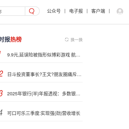
公众号
电子报
客户端
时报
热榜
换一换
9.9元,延误险被指形似博彩游戏 航旅纵横回应：下架
日斗投资董事长?王文?朋友圈痛斥华侨城：管理太烂了！把深圳的名片毁了……
2025年银行{半}年报透视：多数银行业绩回暖 城商行梯队规模竞逐战况胶着
可口可乐三季度:实现强{劲}营收增长