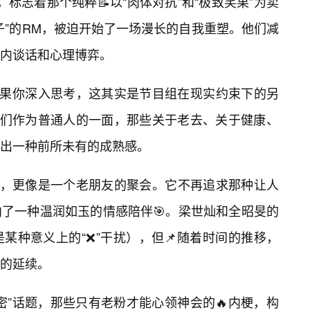
，标志着那个纯粹📝以“肉体对抗”和“极致笑果”为卖
子”的RM，被迫开始了一场漫长的自我重塑。他们减
内谈话和心理博弈。
如果你深入思考，这其实是节目组在现实约束下的另
成员们作为普通人的一面，那些关于老去、关于健康、
现出一种前所未有的成熟感。
m㊙️an”，更像是一个老朋友的聚会。它不再追求那种让人
了一种温润如玉的情感陪伴🎯。梁世灿和全昭旻的
某种意义上的“❌”干扰），但📌随着时间的推移，
的延续。
密”话题，那些只有老粉才能心领神会的🔥内梗，构