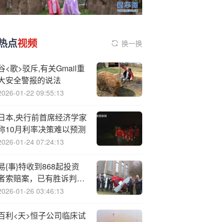
热点
视频
换一换
谷<歌>驳斥,有关Gmail重
大安全警报的说法
2026-01-22 09:55:13
日本,央行前首席经济学家
称10月利率决策难以预测
2026-01-24 07:24:13
易{事}特收到868起投资
者索赔案，已有胜诉判决
维权不容错过！
2026-01-26 03:46:13
百利<天>恒子公司临床试