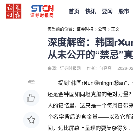
首页
快讯
要闻
股市
您当前的位置：
证券时报
>
公司
>
正文
深度解密：韩国r❌un
从未公开的“禁忌”
来源：证券时报网
作者：何亮亮
2026-02
提到“韩国r❌un🔞ningm㊙
点赞
还是金钟国如同坦克般的绝对力量？
人的记忆里，这只是一个每周日带
个名字背后的含金量——以及它所经
间，远比屏幕上呈现的要复杂得多。