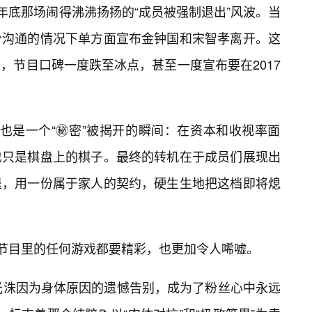
16年底那场闹得沸沸扬扬的“成员被强制退出”风波。当
分沟通的情况下单方面宣布金钟国和宋智孝离开。这
，节目口碑一度跌至冰点，甚至一度宣布要在2017
也是一个“㊙️密”被揭开的瞬间：在资本和收视率面
也只是棋盘上的棋子。最终的转机在于成员们展现出
退，用一份属于家人的契约，硬生生地把这档即将熄
比节目里的任何游戏都要精彩，也更加令人唏嘘。
李光洙因为身体原因的遗憾告别，成为了粉丝心中永远