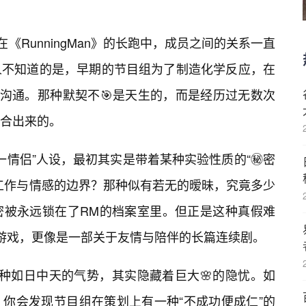
在《RunningMan》的长跑中，成员之间的关系一直
人不知道的是，早期的节目组为了制造化学反应，在
度沟通。那种默契不🎯是天生的，而是经历过无数次
磨合出来的。
周一情侣”人设，最初其实是带着某种实验性质的“㊙️密
工作与情感的边界？那种似有若无的暧昧，究竟多少
密被永远锁在了RM的档案室里。但正是这种真假难
游戏，更像是一部关于友情与陪伴的长篇连续剧。
种如日中天的气势，其实隐藏着巨大🌸的隐忧。如
你会发现节目组在策划上有一种“不成功便成仁”的