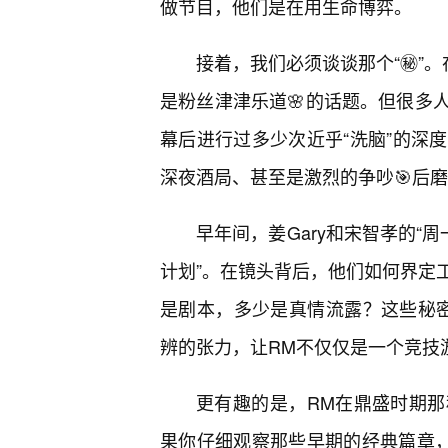
做节目，他们是在用生命博弈。
接着，我们必须谈谈那个“㊙️”。
是粉丝津津乐道🌸的话题。但很多
幕后进行过多少次近乎“洗脑”的深
深夜酒局、甚至是激烈的争吵🎯后
早年间，姜Gary和宋智孝的“
计划”。在镜头背后，他们如何界定
是剧本，多少是真情流露？这些秘
辨的张力，让RM不仅仅是一个竞技
更有趣的是，RM在鼎盛时期那
果你仔细观察那些早期的经典篇章，