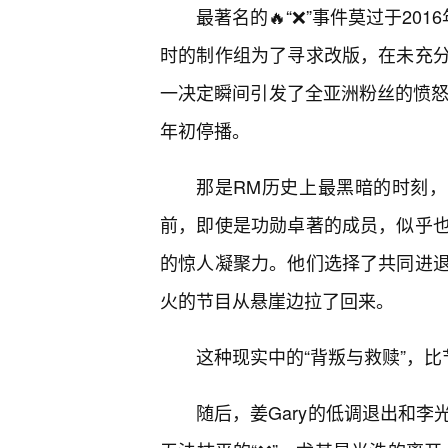
最著名的🔥“❌”事件莫过于20
时的制作组为了寻求改版，在未充
一决定瞬间引发了全亚洲粉丝的愤怒
年初停播。
那是RM历史上最黑暗的时刻，
前，即使是功勋卓著的成员，似乎
的惊人凝聚力。他们选择了共同进
火的节目从悬崖边拉了回来。
这种现实中的“背叛与救赎”，
随后，姜Gary的低调退出和