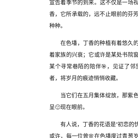
宣告着季节的到来。这不仅是一场视
香，它所承载的，远不止眼前的芬芳
种种。
在色墦，丁香的种植有着悠久
着家族的兴衰；它或许是某处书院
某个寻常巷陌的陪伴🎯，见证了
者，将岁月的痕迹悄悄收藏。
当它们在五月集体绽放，那紫
呈🙂现在眼前。
有人说，丁香的花语是“初恋的忧
或许，每一位曾🌸在色墦度过青葱