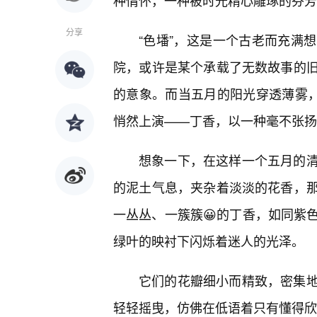
种情怀，一种被时光精心雕琢的芬芳
分享
“色墦”，这是一个古老而充满
院，或许是某个承载了无数故事的
的意象。而当五月的阳光穿透薄雾，
悄然上演——丁香，以一种毫不张扬
想象一下，在这样一个五月的
的泥土气息，夹杂着淡淡的花香，
一丛丛、一簇簇😀的丁香，如同紫
绿叶的映衬下闪烁着迷人的光泽。
它们的花瓣细小而精致，密集地
轻轻摇曳，仿佛在低语着只有懂得欣