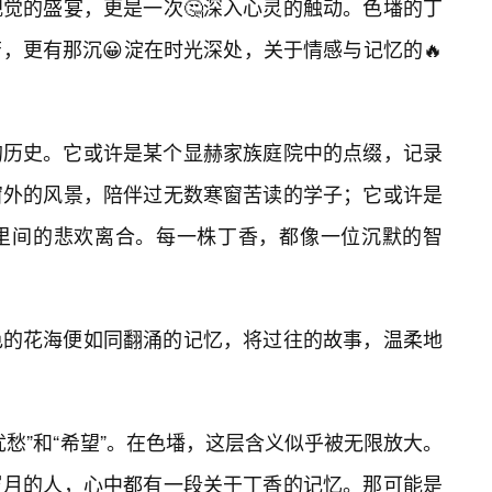
觉的盛宴，更是一次🤔深入心灵的触动。色墦的丁
，更有那沉😀淀在时光深处，关于情感与记忆的🔥
的历史。它或许是某个显赫家族庭院中的点缀，记录
窗外的风景，陪伴过无数寒窗苦读的学子；它或许是
邻里间的悲欢离合。每一株丁香，都像一位沉默的智
色的花海便如同翻涌的记忆，将过往的故事，温柔地
愁”和“希望”。在色墦，这层含义似乎被无限放大。
岁月的人，心中都有一段关于丁香的记忆。那可能是