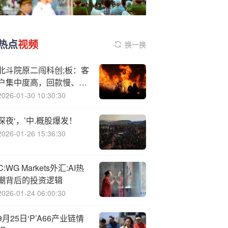
热点
视频
换一换
北斗院原二闯科创;板：客
户集中度高，回款慢、业
绩已现颓势、核心技术是
2026-01-30 10:30:30
否属于研发人员原单位职
务发明？
深夜‘，’中.概股爆发！
2026-01-26 15:36:30
C:WG Markets外汇:AI热
潮背后的投资逻辑
2026-01-24 06:00:30
9月25日‘P’A66产业链情