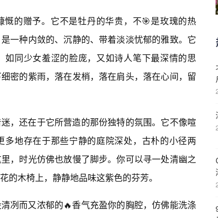
慷慨的赠予。它不是牡丹的华贵，不🎯是玫瑰的热
，是一种内敛的、沉静的、带着淡淡忧郁的雅致。它
，如同少女羞涩的脸庞，又如诗人笔下最深情的思
下细密的紫雨，落在发梢，落在肩头，落在心间，留
着迷，还在于它所营造的那份独特的氛围。它不像喧
更多地存在于那些宁静的庭院深处，古朴的小径两
这里，时光仿佛也放慢了脚步。你可以寻一处清幽之
花的木椅上，静静地品味这紫色的芬芳。
清冽而又浓郁的🔥香气充盈你的胸腔，仿佛能洗涤