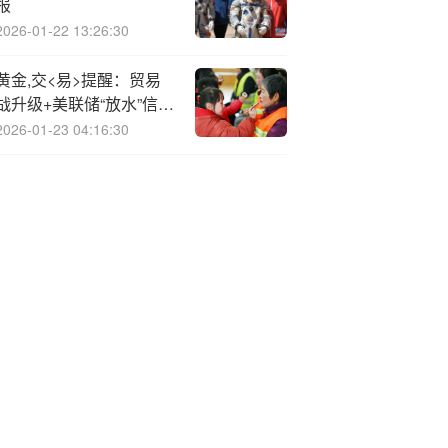
报
2026-01-22 13:26:30
黄金,交<易>提醒：贸易
战升级+美联储“放水”信
号，金价继续“高歌猛
2026-01-23 04:16:30
进”，2026年直奔5000美
元？