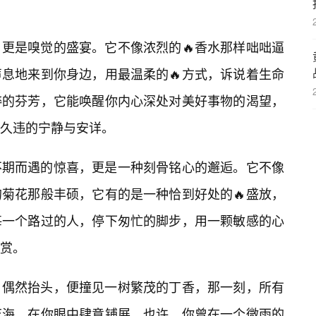
更是嗅觉的盛宴。它不像浓烈的🔥香水那样咄咄逼
息地来到你身边，用最温柔的🔥方式，诉说着生命
粹的芬芳，它能唤醒你内心深处对美好事物的渴望，
久违的宁静与安详。
不期而遇的惊喜，更是一种刻骨铭心的邂逅。它不像
菊花那般丰硕，它有的是一种恰到好处的🔥盛放，
每一个路过的人，停下匆忙的脚步，用一颗敏感的心
赏。
，偶然抬头，便撞见一树繁茂的丁香，那一刻，所有
花海，在你眼中肆意铺展。也许，你曾在一个微雨的