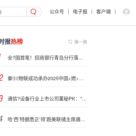
公众号
电子报
客户端
时报
热榜
换一换
全?国首笔！招商银行青岛分行落地首笔数字人民币关税代扣业务
秦!川物联成功承办2025中国<燃>气运营与安全研讨会
通信?设备行业上市公司董秘PK：*ST精伦张万宏薪酬行业最低，为17.33万元
哈‘西’特据悉正‘领’跑美联储主席遴选！市场热议：鲍威尔一走 降息50基点起跳？