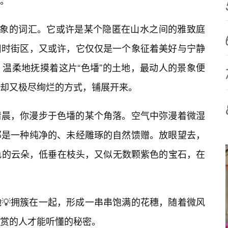
。
想象的词汇。它或许是某个隐匿在山水之间的雅致庭
旧时街区，又或许，它仅仅是一个象征着美好与宁静
温柔地抚摸着这片“色墦”的土地，最动人的景象便
却又极尽绚烂的方式，铺展开来。
清晨，你漫步于色墦的某个角落。空气中弥漫着微湿
那是一种纯净的、未经雕琢的自然馈赠。放眼望去，
色的云朵，低垂在枝头，又似无数颗紫色的宝石，在
💡拥簇在一起，形成一串串饱满的花穗，随着微风
赏的人才能听懂的秘密。