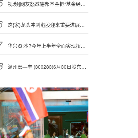
视:频|网友怒怼德邦基金把“基金经理打游戏”当素材
这{家}龙头冲刺港股迎来重要进展，今年前三季度营收首破千亿
华兴资:本?今年上半年全面实现扭亏为盈：三大板块协同发展，深化2.0战略布局
温州宏—丰!(300283)6月30日股东户数2.18万户，较上期增加14.26%