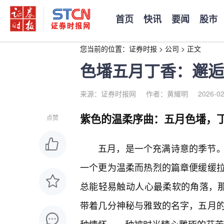
首页
快讯
要闻
股市
您当前的位置：
证券时报
>
公司
>
正文
色墦五月丁香：邂逅
来源：证券时报网
作者：黄耀明
2026-02
紫色的温柔序曲：五月色墦，
点赞
五月，是一个充满诗意的季节。
一个更为温柔而热烈的篇章便缓缓
总能轻易触动人心最柔软的角落，那
带着几分神秘与雅致的名字，五月